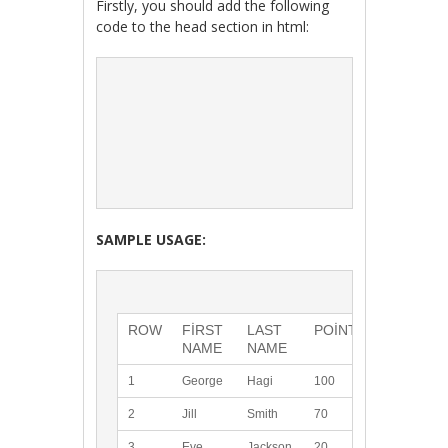
Firstly, you should add the following
code to the head section in html:
SAMPLE USAGE:
ROW
FIRST 
LAST 
POINTS
NAME
NAME
1
George
Hagi
100
2
Jill
Smith
70
3
Eve
Jackson
20