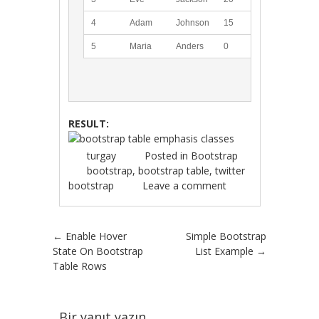
4
Adam
Johnson
15
5
Maria
Anders
0
RESULT:
turgay
Posted in
Bootstrap
bootstrap
,
bootstrap table
,
twitter
bootstrap
Leave a comment
Post navigation
←
Enable Hover
Simple Bootstrap
State On Bootstrap
List Example
→
Table Rows
Bir yanıt yazın