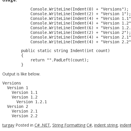
            Console.WriteLine(Indent(0) + "Versions");

            Console.WriteLine(Indent(2) + "Version 1");

            Console.WriteLine(Indent(4) + "Version 1.1"
            Console.WriteLine(Indent(4) + "Version 1.2"
            Console.WriteLine(Indent(6) + "Version 1.2.
            Console.WriteLine(Indent(2) + "Version 2");

            Console.WriteLine(Indent(4) + "Version 2.1"
        public static string Indent(int count)

        {

            return "".PadLeft(count);

Output is like below.
Versions

  Version 1

    Version 1.1

    Version 1.2

      Version 1.2.1

  Version 2

    Version 2.1

turgay
Posted in
C# .NET
,
String Formatting
C#
,
indent string
,
inden