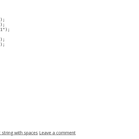
);

);

1");

);

t string with spaces
Leave a comment