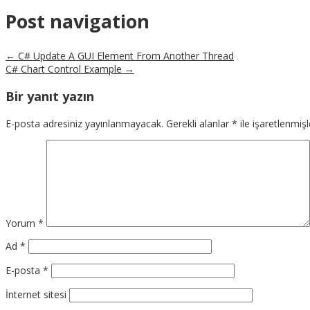
Post navigation
←
C# Update A GUI Element From Another Thread
C# Chart Control Example
→
Bir yanıt yazın
E-posta adresiniz yayınlanmayacak.
Gerekli alanlar
*
ile işaretlenmişl
Yorum
*
Ad
*
E-posta
*
İnternet sitesi