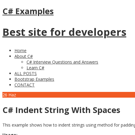
C# Examples
Best site for developers
Home
About C#
C# Interview Questions and Answers
Learn C#
ALL POSTS
Bootstrap Examples
CONTACT
26
Haz
C# Indent String With Spaces
This example shows how to indent strings using method for padding 
Usage: